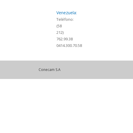
Venezuela:
Teléfono:
(58
212)
762.99.38
0414.300.70.58
Conecam S.A